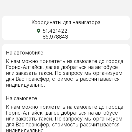
индивидуально.
АДРЕС
Республика Алтай, Чемальский район
С. Чемал, ул. Прикатунская, 1
+7 (383) 235-96-03
ООО «СТАНДАРТ». ИНН: 5403328844,
ОГРН: 1115476056706
Корпоративные заезды
Правила проживания
Договор-оферта
Политика конфиденциальности
Согласие на обработку персональных данных